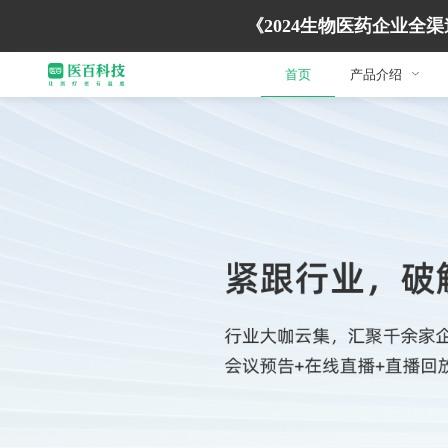
《2024
首页