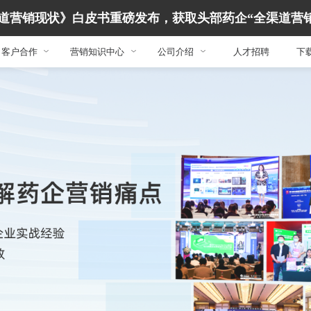
生物医药企业全渠道营销现状》白皮书重磅发
产品介绍
客户合作
营销知识中心